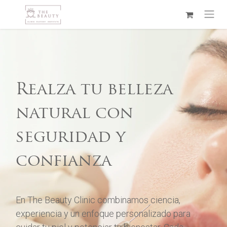
Ir al contenido
Realza tu belleza
natural con
seguridad y
confianza
En The Beauty Clinic combinamos ciencia,
experiencia y un enfoque personalizado para