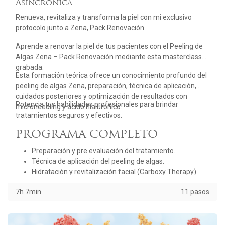
Asincrónica
Renueva, revitaliza y transforma la piel con mi exclusivo
protocolo junto a Zena, Pack Renovación.
Aprende a renovar la piel de tus pacientes con el Peeling de
Algas Zena – Pack Renovación mediante esta masterclass
grabada.
Esta formación teórica ofrece un conocimiento profundo del
peeling de algas Zena, preparación, técnica de aplicación,
cuidados posteriores y optimización de resultados con
Potencia tus habilidades profesionales para brindar
microneedling y ácido hialurónico.
tratamientos seguros y efectivos.
PROGRAMA COMPLETO
Preparación y pre evaluación del tratamiento.
Técnica de aplicación del peeling de algas.
Hidratación y revitalización facial (Carboxy Therapy).
Cuidados posteriores esenciales.
7h 7min
11 pasos
Optimización de resultados con microneedling biológico
y ácido hialurónico.