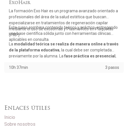
ExoHair
La formación Exo Hair es un programa avanzado orientado a
profesionales del área de la salud estética que buscan
especializarse en tratamientos de regeneración capilar
Este curso combina contenido teórico y práctico, entregando
mediante el uso de exosomas y Plasma Rico en Plaquetas
una base científica sólida junto con herramientas clínicas
(PRP).
aplicables en consulta.
La
modalidad teórica se realiza de manera online a través
de la plataforma educativa
, la cual debe ser completada
previamente por la alumna. La
fase práctica es presencial
,
en formato personalizado 1:1, permitiendo un aprendizaje
10h 37min
3 pasos
guiado y enfocado en la correcta ejecución de las técnicas.
Enlaces útiles
Inicio
Sobre nosotros