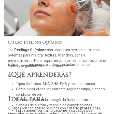
Curso Peeling Químico
Los
Peelings Químicos
son una de las herramientas más
potentes para mejorar textura, manchas, acné y
envejecimiento. Pero requieren conocimiento técnico, criterio
Este curso asincrónico te entrega exactamente eso.
clínico y seguridad en cada aplicación.
¿Qué aprenderás?
Tipos de ácidos: AHA, BHA, PHA y combinaciones.
Cómo elegir el peeling correcto según fototipo, biotipo y
condición de piel.
Ideal para:
Protocolo paso a paso según la fuerza del ácido.
Señales de alarma y manejo de complicaciones.
Quienes buscan aplicar peelings con
criterio profesional,
Indicaciones, contraindicaciones y cuidados post.
seguridad
y resultados predecibles, elevando la calidad de